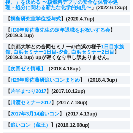
後、」を決める 〜核燃料デブリの安全な保管や処
理・処分に関わる新たな化学的知見〜
」(2022.6.13up)
【
桐島研究室学位授与式
】(2020.4.7up)
【
H30年度佐藤先生の定年退職をお祝いする会
】
(2019.3.1up)
【京都大学との合同セミナー@白浜の様子
1日目水族
館
,
白浜セミナー1日目-夕食
,
白浜セミナー2日目
】
(2019.3.1up) upが遅くなり申し訳ありません。
【次回ゼミ情報】
（2018.4.18up）
【
H29年度佐藤研追いコンまとめ
】（2018.4.3up）
【
片平まつり2017
】(2017.10.12up)
【
川渡セミナー2017
】(2017.7.18up)
【
2017年3月14追いコン
】 (2017.4.13up)
【
追いコン（蔵王）
】(2016.12.08up)