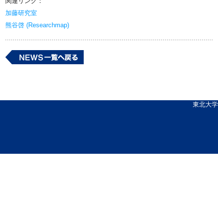
関連リンク：
加藤研究室
熊谷啓 (Researchmap)
東北大学