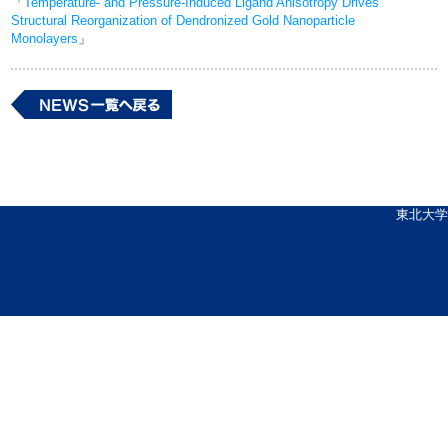
「
Temperature- and Pressure-Induced Ligand Anisotropy Drives
Structural Reorganization of Dendronized Gold Nanoparticle
Monolayers
」
東北大学