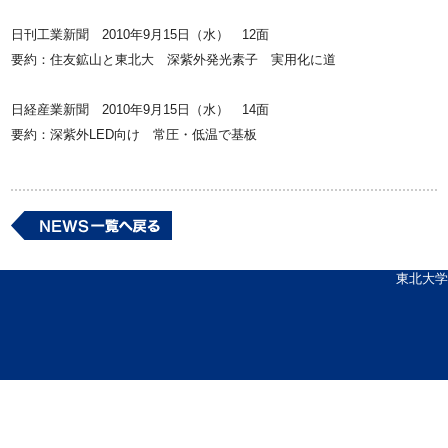
日刊工業新聞 2010年9月15日（水） 12面
要約：住友鉱山と東北大 深紫外発光素子 実用化に道
日経産業新聞 2010年9月15日（水） 14面
要約：深紫外LED向け 常圧・低温で基板
東北大学