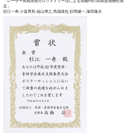
「レーザー周期加熱カロリメトリー法による溶融Feの高精度熱物性測
定」
杉江一寿,小畠秀和,福山博之,馬場雄也,杉岡健一,塚田隆夫