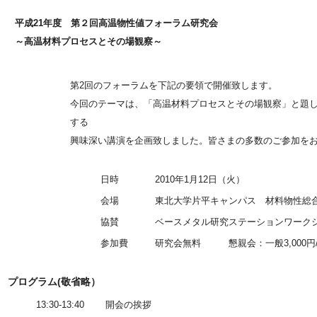
平成21年度 第２回高温物性値フォーラム研究会
～高温材料プロセスとその場観察～
第2回のフォーラムを下記の要領で開催致します。
今回のテーマは、「高温材料プロセスとその場観察」と題
する
興味深い講演を企画致しました。皆さまの多数のご参加を
日時
2010年1月12日（火）
会場
東北大学片平キャンパス 材料物性総合
協賛
ベースメタル研究ステーションワーク
参加費
研究会無料 懇親会：一般3,000円/学
プログラム(敬省略）
13:30-13:40
開会の挨拶