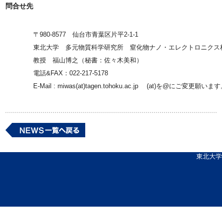
問合せ先
〒980-8577 仙台市青葉区片平2-1-1
東北大学 多元物質科学研究所 窒化物ナノ・エレクトロニクス
教授 福山博之（秘書：佐々木美和）
電話&FAX：022-217-5178
E-Mail : miwas(at)tagen.tohoku.ac.jp (at)を@にご変更願いま
東北大学