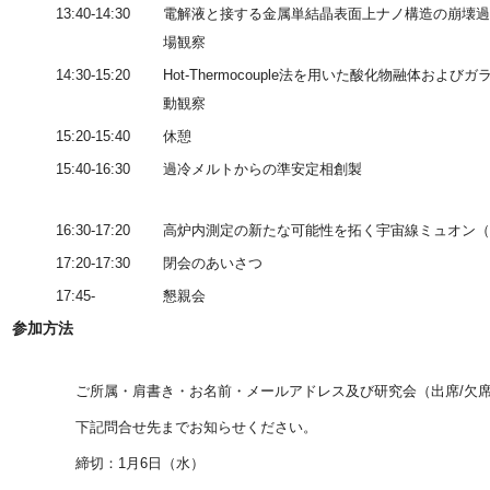
13:40-14:30
電解液と接する金属単結晶表面上ナノ構造の崩壊過
場観察
14:30-15:20
Hot-Thermocouple法を用いた酸化物融体および
動観察
15:20-15:40
休憩
15:40-16:30
過冷メルトからの準安定相創製
16:30-17:20
高炉内測定の新たな可能性を拓く宇宙線ミュオン
17:20-17:30
閉会のあいさつ
17:45-
懇親会
参加方法
ご所属・肩書き・お名前・メールアドレス及び研究会（出席/欠席
下記問合せ先までお知らせください。
締切：1月6日（水）