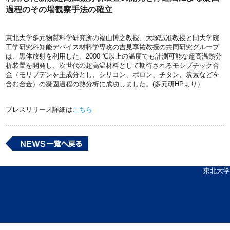
過程のその場観察手法の確立
東北大学多元物質科学研究所の福山博之教授、大塚誠准教授と同大学院
工学研究科知能デバイス材料学専攻の吉見享祐教授の共同研究グループ
は、黒体放射を利用した、2000 ℃以上の温度でも計測可能な超高温熱分
析装置を開発し、次世代の超高温材料として期待されるモシブチック合
金（モリブデンを主成分とし、シリコン、ボロン、チタン、炭素などを
含む合金）の凝固過程の熱分析に成功しました。(多元研HPより）
プレスリリース詳細は
こちら
東北大学