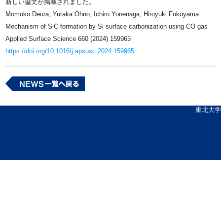
新しい論文が掲載されました。
Momoko Deura, Yutaka Ohno, Ichiro Yonenaga, Hiroyuki Fukuyama
Mechanism of SiC formation by Si surface carbonization using CO gas
Applied Surface Science 660 (2024) 159965
https://doi.org/10.1016/j.apsusc.2024.159965
東北大学