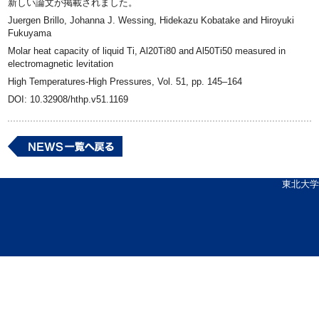
新しい論文が掲載されました。
Juergen Brillo, Johanna J. Wessing, Hidekazu Kobatake and Hiroyuki
Fukuyama
Molar heat capacity of liquid Ti, Al20Ti80 and Al50Ti50 measured in
electromagnetic levitation
High Temperatures-High Pressures, Vol. 51, pp. 145–164
DOI: 10.32908/hthp.v51.1169
東北大学