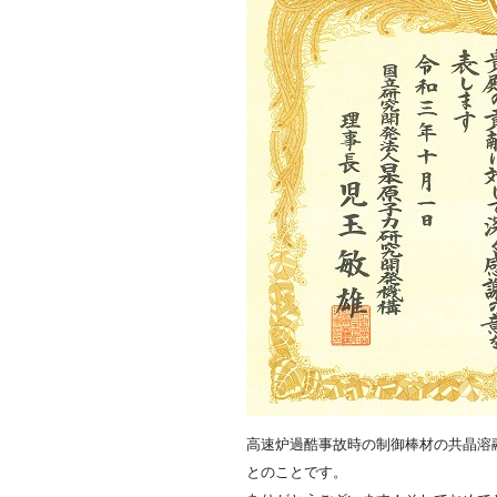
高速炉過酷事故時の制御棒材の共晶溶
とのことです。