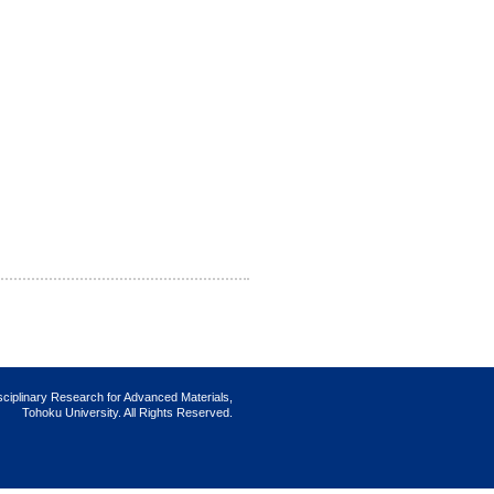
isciplinary Research for Advanced Materials,
Tohoku University. All Rights Reserved.