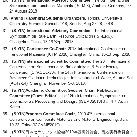
（S.YIN
)
International Advisory Committee
, The 8th International
Symposium on Functional Materials (ISFM-8), Aachen, Germany, 20-
24 August 2018
(
Anung Riapanitra
)
Students Organizers,
Tohoku University’s
Chemistry Summer School 2018, Sendai, Aug.27-28, 2018.
（S.YIN
)
International Advisory Committee
, The International
Symposium on Rare Earth Resource Utilization (ISRERU),
Changchun China, 13-16 Sep., 2018
（S.YIN
)
Conference Co-Chair,
2018 International Conference on
Functional Materials (ICFM 2018) Shanghai, China, 15-18 Sep. 2018
rd
（S.YIN
)
International Scientific Committee
, The 23
International
Conference on Semiconductor Photocatalysis & Solar Energy
Conversion (SPASEC-23); The 24th International Conference on
Advanced Oxidation Technologies for Treatment of Water, Air and Soil
(AOTs-24), Shanghai, November 5-8, 2018.
（S.YIN
)
Academic Committee, Session Chair,
Publication
Committee (Guest Editor)
, The 18th International Symposium on
Eco-materials Processing and Design, (ISEPD2019) Jan.4-7, Asan,
Korea.
th
（S.YIN
)
Program Committee Chair
, 2019 4
International
Conference on Composite Materials and Material Engineering, Jan,
19-22, Tokyo(ICCMME2019)
（S.YIN
)日本セラミックス協会2019年基礎討論会、現地実行委員会メ