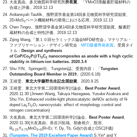
大友真由、多元物質科学研究所
所長賞
、「YMnO3系酸素貯蔵材料の
合成と評価」2019.12.13
Ardiansyah Taufilk、籏野奨学基金第14回多元物質科学研究奨励賞、
2D-MoS
ベース機能材料の環境における応用、2019.12.13
2
Chen Tingru、籏野奨学基金第14回多元物質科学研究奨励賞、酸素貯
蔵材料の合成と特性評価、2019.12.13
Zijing Wang,「第１０回セラミックス協会MFD研究会」マテリアル・
ファブリケーション・デザイン研究会
MFD最優秀発表賞
。受賞タイ
トル：
Design and synthesis
of
CoP/Co
P@Ti
C
nanocomposites as anode with a high cyclic
2
3
2
stability in lithium-ion batteries. 2020.3.4
Shu YIN、Springer社、Tungsten誌、受賞内容： 「
Tungsten
Outstanding Board Member in 2019
」(2020.6.18)
王靖雯、
東北大学藤野先生記念奨励賞
、2020.9.25
王靖雯、東北大学第二回環境科学討論会、
Best Poster Award
,
2020.11.30 (Jinwen Wang, Takuya Hasegawa, Yusuke Asakura and
Shu Yin, Enhanced visible-light photocatalytic deNOx activity of N-
doped La
Ti
O
nanocrystals: effect of morphology control and
2
2
7
nitrogen concentration)
大友真由、東北大学第二回環境科学討論会、
Best Poster Award
,
2020.11.30(大友真由、長谷川拓哉、朝倉裕介、殷澍、
R
Y
MnO
(R=Er, Y, Dy, Tb, Gd)の合成とOSC評価)
0.25
0.75
3+δ
(Tungsten, The 2019 Excellent Paper Award)
S.Yin* and Y.