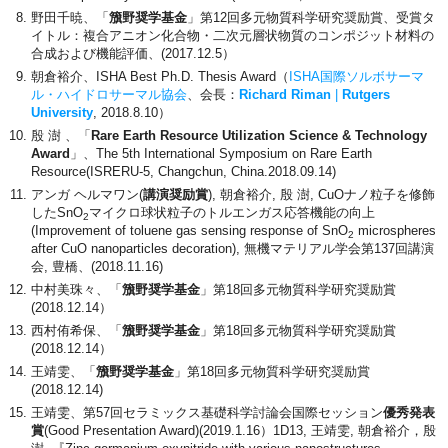
野田千暁、「
籏野奨学基金
」第12回多元物質科学研究奨励賞、受賞タ
イトル：複合アニオン化合物・二次元層状物質のコンポジット材料の
合成および機能評価、(2017.12.5）
朝倉裕介、ISHA Best Ph.D. Thesis Award（
ISHA国際ソルボサーマ
ル・ハイドロサーマル協会
、会長：
Richard Riman
|
Rutgers
University
, 2018.8.10）
殷 澍 、「
Rare Earth Resource Utilization Science & Technology
Award
」、The 5th International Symposium on Rare Earth
Resource(ISRERU-5, Changchun, China.2018.09.14)
アンガ ヘルマワン(
講演奨励賞
), 朝倉裕介, 殷 澍, CuOナノ粒子を修飾
したSnO
マイクロ球状粒子のトルエンガス応答機能の向上
2
(Improvement of toluene gas sensing response of SnO
microspheres
2
after CuO nanoparticles decoration), 無機マテリアル学会第137回講演
会, 豊橋、(2018.11.16)
中村美珠々、「
籏野奨学基金
」第18回多元物質科学研究奨励賞
(2018.12.14）
西村侑希保、「
籏野奨学基金
」第18回多元物質科学研究奨励賞
(2018.12.14）
王靖雯、「
籏野奨学基金
」第18回多元物質科学研究奨励賞
(2018.12.14)
王靖雯、第57回セラミックス基礎科学討論会国際セッション
優秀発表
賞
(Good Presentation Award)(2019.1.16）1D13, 王靖雯, 朝倉裕介，殷