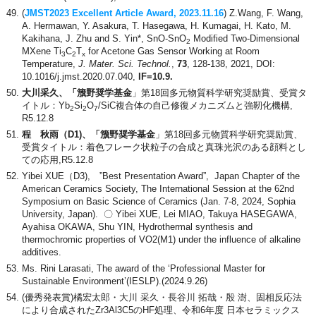
(
JMST2023 Excellent Article Award, 2023.11.16
) Z.Wang, F. Wang,
A. Hermawan, Y. Asakura, T. Hasegawa, H. Kumagai, H. Kato, M.
Kakihana, J. Zhu and S. Yin*, SnO-SnO
Modified Two-Dimensional
2
MXene Ti
C
T
for Acetone Gas Sensor Working at Room
3
2
x
Temperature,
J. Mater. Sci. Technol.
,
73
, 128-138, 2021, DOI:
10.1016/j.jmst.2020.07.040,
IF=10.9.
大川采久、「籏野奨学基金
」第18回多元物質科学研究奨励賞、受賞タ
イトル：Yb
Si
O
/SiC複合体の自己修復メカニズムと強靭化機構,
2
2
7
R5.12.8
程 秋雨（D1)、「籏野奨学基金
」第18回多元物質科学研究奨励賞、
受賞タイトル：着色フレーク状粒子の合成と真珠光沢のある顔料とし
ての応用,R5.12.8
Yibei XUE（D3), ”Best Presentation Award”, Japan Chapter of the
American Ceramics Society, The International Session at the 62nd
Symposium on Basic Science of Ceramics (Jan. 7-8, 2024, Sophia
University, Japan). 〇 Yibei XUE, Lei MIAO, Takuya HASEGAWA,
Ayahisa OKAWA, Shu YIN, Hydrothermal synthesis and
thermochromic properties of VO2(M1) under the influence of alkaline
additives.
Ms. Rini Larasati, The award of the ‘Professional Master for
Sustainable Environment’(IESLP).(2024.9.26)
(優秀発表賞)橘宏太郎・大川 采久・長谷川 拓哉・殷 澍、固相反応法
により合成されたZr3Al3C5のHF処理、令和6年度 日本セラミックス