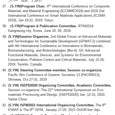
ンバー、仙台、1.16-17
th
（S.YIN
)
Program Chair
, 4
International Conference on Composite
Materials and Material Engineering (ICCMME2019) and 2019 2nd
International Conference on Smart Materials Applications (ICSMA
2019), Jan.19-22, 2019, Tokyo.
（S.YIN
)
Program & Publication Committee
, IFFM2019,
Gangneung city, Korea, June 24 -26, 2019.
(
S.YIN)Session Organizer,
2nd Global Forum on Advanced Materials
and Technologies for Sustainable Development (GFMAT-2) combined
with 4th International Conference on Innovations in Biomaterials,
Biomanufacturing, and Biotechnologies (Bio-4); G5: Advanced
Functional Materials, Devices, and Systems for Environmental
Conservation, Pollution Control and Critical Materials; July 22-26,
2019, Toronto, Canada.
(
S.YIN
)
Steering Committee member, Session co-organizer,
Pacific Rim Conference of Ceramic Societies 13 (PACRIM13),
Okinawa, Oct.27-31, 2019
(
S.YIN
)
ISEPD2020 Organizing Committee, Academic Committee,
st
Session co-organizer, The 21
International Symposium on Eco-
materials Processing and Design, (ISEPD2020) Jan. 12-15, 2020.
Yantai China
th
(
S.YIN
)
ISFM2021 International Organizing Committee,
The 8
th
ICMAP & The 9
ISFM, January 17-20, 2021 On/Off-line Jeju