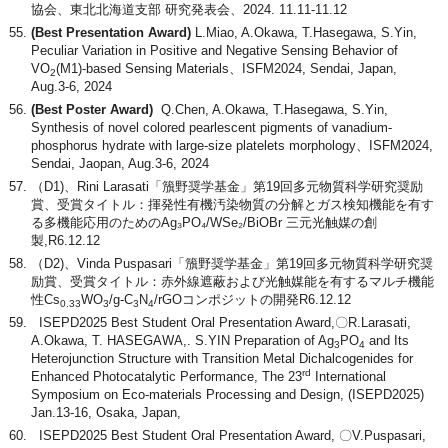
協会、東北北海道支部 研究発表会、2024. 11.11-11.12
(Best Presentation Award)
L.Miao, A.Okawa, T.Hasegawa, S.Yin,
Peculiar Variation in Positive and Negative Sensing Behavior of
VO
(M1)-based Sensing Materials、ISFM2024, Sendai, Japan,
2
Aug.3-6, 2024
(Best Poster Award)
Q.Chen, A.Okawa, T.Hasegawa, S.Yin,
Synthesis of novel colored pearlescent pigments of vanadium-
phosphorus hydrate with large-size platelets morphology、ISFM2024,
Sendai, Jaopan, Aug.3-6, 2024
（D1)、Rini Larasati「籏野奨学基金」第19回多元物質科学研究奨励
賞、受賞タイトル：揮発性有機汚染物質の分解とガス検知機能を有す
る多機能応用のためのAg₃PO₄/WSe₂/BiOBr 三元光触媒の創
製,R6.12.12
（D2)、Vinda Puspasari「籏野奨学基金」第19回多元物質科学研究奨
励賞、受賞タイトル：赤外線遮蔽および光触媒能を有するマルチ機能
性Cs
WO
/g-C
N
/rGOコンポジットの開発R6.12.12
0.33
3
3
4
ISEPD2025 Best Student Oral Presentation Award,〇R.Larasati,
A.Okawa, T. HASEGAWA,. S.YIN Preparation of Ag
PO
and Its
3
4
Heterojunction Structure with Transition Metal Dichalcogenides for
rd
Enhanced Photocatalytic Performance, The 23
International
Symposium on Eco-materials Processing and Design, (ISEPD2025)
Jan.13-16, Osaka, Japan,
ISEPD2025 Best Student Oral Presentation Award, 〇V.Puspasari,