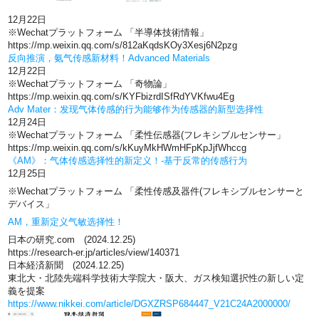
12月22日
※Wechatプラットフォーム 「半導体技術情報」
https://mp.weixin.qq.com/s/812aKqdsKOy3Xesj6N2pzg
反向推演，氨气传感新材料！Advanced Materials
12月22日
※Wechatプラットフォーム 「奇物論」
https://mp.weixin.qq.com/s/KYFbizrdISfRdYVKfwu4Eg
Adv Mater：发现气体传感的行为能够作为传感器的新型选择性
12月24日
※Wechatプラットフォーム 「柔性伝感器(フレキシブルセンサー」
https://mp.weixin.qq.com/s/kKuyMkHWmHFpKpJjfWhccg
《AM》：气体传感选择性的新定义！-基于反常的传感行为
12月25日
※Wechatプラットフォーム 「柔性传感及器件(フレキシブルセンサーと
デバイス」
AM，重新定义气敏选择性！
日本の研究.com (2024.12.25)
https://research-er.jp/articles/view/140371
日本経済新聞 (2024.12.25)
東北大・北陸先端科学技術大学院大・阪大、ガス検知選択性の新しい定
義を提案
https://www.nikkei.com/article/DGXZRSP684447_V21C24A2000000/