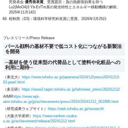
究発表会
優秀発表賞
、受賞題目：負の熱膨張効果を持つ
Lu2(MoO4)3:Yb-Er/Tm系の発光特性とエネルギー移動機構の解析、
2025年11月14日
程秋雨（D3)：環境科学研究科長賞に受賞、2026年3月25日
プレスリリース/Press Release
パール顔料の基材不要で低コスト化につながる新製法
を開発
─基材を使う従来型の代替品として塗料や化粧品への
利用に期待─
（東北大）
https://www.tohoku.ac.jp/japanese/2024/12/press20241212-
02-pearl.html
（多元研）
https://www2.tagen.tohoku.ac.jp/lab/news_press/20241212/
AIMR
https://www.wpi-
aimr.tohoku.ac.jp/jp/achievements/press/2024/20241212_001890.html
（研究成果ウェブサイト）
https://web.tohoku.ac.jp/research/
（大阪大学産研）
https://www.sanken.osaka-
u.ac.jp/achievement/release/20241212.html