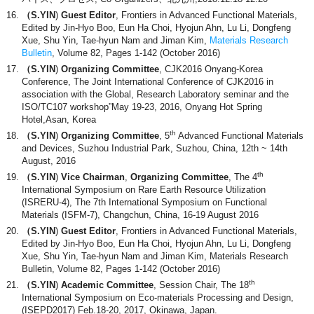
（S.YIN
)
Guest Editor
, Frontiers in Advanced Functional Materials,
Edited by Jin-Hyo Boo, Eun Ha Choi, Hyojun Ahn, Lu Li, Dongfeng
Xue, Shu Yin, Tae-hyun Nam and Jiman Kim,
Materials Research
Bulletin
, Volume 82, Pages 1-142 (October 2016)
（S.YIN
)
Organizing Committee
, CJK2016 Onyang-Korea
Conference, The Joint International Conference of CJK2016 in
association with the Global, Research Laboratory seminar and the
ISO/TC107 workshop”May 19-23, 2016, Onyang Hot Spring
Hotel,Asan, Korea
th
（S.YIN
)
Organizing Committee
, 5
Advanced Functional Materials
and Devices, Suzhou Industrial Park, Suzhou, China, 12th ~ 14th
August, 2016
th
（S.YIN
)
Vice Chairman
,
Organizing Committee
, The 4
International Symposium on Rare Earth Resource Utilization
(ISRERU-4), The 7th International Symposium on Functional
Materials (ISFM-7), Changchun, China, 16-19 August 2016
（S.YIN
)
Guest Editor
, Frontiers in Advanced Functional Materials,
Edited by Jin-Hyo Boo, Eun Ha Choi, Hyojun Ahn, Lu Li, Dongfeng
Xue, Shu Yin, Tae-hyun Nam and Jiman Kim, Materials Research
Bulletin, Volume 82, Pages 1-142 (October 2016)
th
（S.YIN
)
Academic Committee
, Session Chair, The 18
International Symposium on Eco-materials Processing and Design,
(ISEPD2017) Feb.18-20, 2017, Okinawa, Japan.