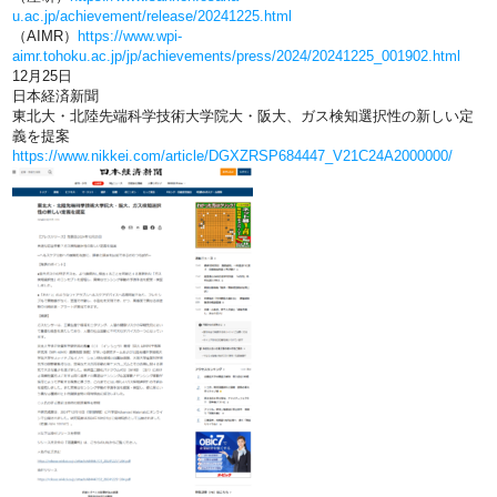
u.ac.jp/achievement/release/20241225.html
（AIMR）
https://www.wpi-
aimr.tohoku.ac.jp/jp/achievements/press/2024/20241225_001902.html
12月25日
日本経済新聞
東北大・北陸先端科学技術大学院大・阪大、ガス検知選択性の新しい定
義を提案
https://www.nikkei.com/article/DGXZRSP684447_V21C24A2000000/