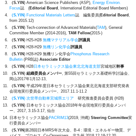
（S.YIN
)
American Science Publishers (ASP),
Energy Environ.
Focus
誌 (
Editorial Board
, International Editorial Board Members)
（S.YIN
)
Functional Materials Letters
誌 編集委員(
Editorial Board
,
from 2015.12)
（S.YIN
)
Tech-connection of Advanced Materials(
TAM
), General
Committee Member (2014-2016),
TAM Fellow
(2015-)
（S.YIN
)
H25-H28
無機マテリアル学会
評議員
（S.YIN
)
H28-H29
無機リン化学会
評議員
（S.YIN
) H28-H29 無機リン化学会
Phosphorus Research
Bulletin
(PRB誌)
Associate Editor
（S.YIN
)
H28
日本セラミックス協会東北北海道支部
宮城地区
幹事
（S.YIN
)
組織委員会メンバー
, 第55回セラミックス基礎科学討論会、
岡山2017年1月12-13,
（S.YIN
)
平成29年度日本セラミックス協会東北北海道支部研究発表
会現地実行委員会メンバー、2017.11.1-11.2
（S.YIN
)
次世帯自動車宮城県エリア
研究推進委員会委員 (H28)
（S.YIN
)
日本セラミックス協会2018年年会現地実行委員会メンバ
ー、2017, 3.15-3.17, 仙台
日本セラミックス協会
PACRIM13
(2019, 沖縄)
Steering Committee
実
行委員会メンバー
（S.YIN
)第28回日本MRS年次大会、B-4 : 環境・エネルギー物質、デ
バイス、プロセス, Co-Organizers、北九州,2018.12.18-12.20