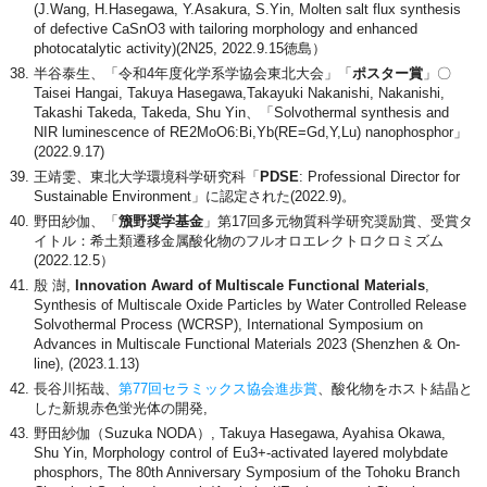
(J.Wang, H.Hasegawa, Y.Asakura, S.Yin, Molten salt flux synthesis
of defective CaSnO3 with tailoring morphology and enhanced
photocatalytic activity)(2N25, 2022.9.15徳島）
半谷泰生、「令和4年度化学系学協会東北大会」「
ポスター賞
」〇
Taisei Hangai, Takuya Hasegawa,Takayuki Nakanishi, Nakanishi,
Takashi Takeda, Takeda, Shu Yin、「Solvothermal synthesis and
NIR luminescence of RE2MoO6:Bi,Yb(RE=Gd,Y,Lu) nanophosphor」
(2022.9.17)
王靖雯、東北大学環境科学研究科「
PDSE
: Professional Director for
Sustainable Environment」に認定された(2022.9)。
野田紗伽、「
籏野奨学基金
」第17回多元物質科学研究奨励賞、受賞タ
イトル：希土類遷移金属酸化物のフルオロエレクトロクロミズム
(2022.12.5）
殷 澍,
Innovation Award of Multiscale Functional Materials
,
Synthesis of Multiscale Oxide Particles by Water Controlled Release
Solvothermal Process (WCRSP), International Symposium on
Advances in Multiscale Functional Materials 2023 (Shenzhen & On-
line), (2023.1.13)
長谷川拓哉、
第77回セラミックス協会進歩賞
、酸化物をホスト結晶と
した新規赤色蛍光体の開発,
野田紗伽（Suzuka NODA）, Takuya Hasegawa, Ayahisa Okawa,
Shu Yin, Morphology control of Eu3+-activated layered molybdate
phosphors, The 80th Anniversary Symposium of the Tohoku Branch