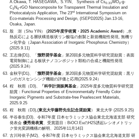
A.Okawa, T. HASEGAWA,. S.YIN、 Synthesis of Cs
WO
-g-
0.33
3
C
N
-rGO Nanocomposite for Transparent Thermal Insulation and
3
4
rd
Photocatalysis Application, The 23
International Symposium on
Eco-materials Processing and Design, (ISEPD2025) Jan.13-16,
Osaka, Japan.
殷 澍（Shu YIN） (
2025年度学術賞・2025 Academic Award
）,水
熱反応による層状構造板状リン酸塩の創製と新規機能性発現, 無機リ
ン化学会（Japan Association of Inorganic Phosphorus Chemistry）
(2025.9.11)
王志偉(D1)、「
籏野奨学基金
」第20回多元物質科学研究奨励賞：表面
電荷制御による板状ナノコンポジット顆粒の合成と機能性発現
(2025.9.24）
金秋宇(D1)、「
籏野奨学基金
」第20回多元物質科学研究奨励賞：黒リ
ンのガスセンシング機能の評価と応用(2025.9.24）
程 秋雨（D3)、
「科学計測振興基金
」2025年度多元物質科学研究奨
励賞：Functional Properties of Environmentally Friendly Color
Inorganic Pigments and Substrate-free Pearlescent Materials,
2025.9.25
程 秋雨（D3),(
東北大学藤野先生記念奨励賞
） 東北大学 (2025.9.25)
半谷泰生(D3)、令和7年度 日本セラミックス協会東北北海道支部 研究
発表会
優秀発表賞
、受賞題目：BiOCl:EuのH2S誘起レシオメトリッ
ク蛍光変調機構の解明、2025年11月14日
古川玲依子(M2)、令和7年度 日本セラミックス協会東北北海道支部 研