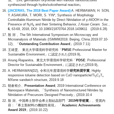
澍, 『Zinc germanium oxynitride with various nanostructures
synthesized through hydro/solvothermal reaction』
(JACERAS, The 2018 Best Paper Award)
A. HERMAWAN, H. SON,
Y. ASAKURA, T. MORI, S. YIN*, Synthesis of Morphology
Controllable Aluminum Nitride by Direct Nitridation of γ-AlOOH in the
Presence of N
H
and their Sintering Behavior,
J.Asian Ceram. Soc.
,
2
4
6
, 63-69, 2018, DOI: 10.1080/21870764.2018.1439611 (2019.6.28)
殷 澍 、The 5th International Symposium on Microscopy and
Microanalysis of Materials (ISMMM2019, Beijing, China.2019.07.10-
12)、「
Outstanding Contribution Award
」(2019.7.11)
王靖雯、 東北大学環境科学研究科「
PMSE
:Professional Master for
Sustainable Environment」に認定された(2019.9)。
Anung Riapanitra、東北大学環境科学研究科「
PDSE
: Professional
Director for Sustainable Environment」に認定された(2019.9)。
A. HERMAWAN(D2), 令和元年度環境科学
研究科奨学賞
, Highly
responsive toluene detection based on CuO nanoparticle/Ti
C
T
3
2
x
MXene sandwich structure, 2019.9.18
朝倉裕介、
Presentation Award
, 2019 International Conference on
Nanospace Materials, 「Synthesis of Nanostructured Nitrides by
Nitridation of Precursors Designed Precisely」(2019.10.4
殷 澍、中国希土類学会希土類結晶部門「
2019年学術賞
」、受賞内
容：「希土類材料の機能性発現」 「
Academic Achievements
Award 2019
」(2019.10.22)