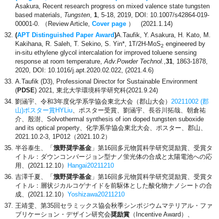
Asakura, Recent research progress on mixed valence state tungsten
based materials,
Tungsten
,
1
, 5-18, 2019, DOI: 10.1007/s42864-019-
00001-0. （Review Article,
Cover page
） (2021.1.14)
(
APT Distinguished Paper Award
)
A.Taufik, Y. Asakura, H. Kato, M.
Kakihana, R. Saleh, T. Sekino, S. Yin*, 1T/2H-MoS
engineered by
2
in-situ ethylene glycol intercalation for improved toluene sensing
response at room temperature,
Adv.Powder Technol.
,
31
, 1863-1878,
2020, DOI: 10.1016/j.apt.2020.02.022, (2021.4.6)
A.Taufik (D3), Professional Director for Sustainable Environment
(
PDSE
) 2021, 東北大学環境科学研究科(2021.9.24)
劉涵宇、令和3年度化学系学協会東北大会（郡山大会）
20211002 (郡
山)ポスター賞HYLiu
、ポスター受賞、劉涵宇、長谷川拓哉、朝倉祐
介、殷澍、Solvothermal synthesis of ion doped tungsten suboxide
and its optical property、化学系学協会東北大会、ポスター、郡山、
2021.10.2-3, 1P012（2021.10.2）
半谷泰生、「
籏野奨学基金
」第16回多元物質科学研究奨励賞、受賞タ
イトル：ダウンコンバージョン型ナノ蛍光体の合成と太陽電池への応
用、(2021.12.10）
Hangai20211210
吉澤千夏、「
籏野奨学基金
」第16回多元物質科学研究奨励賞、受賞タ
イトル：層状ジカルコゲナイドを前駆体とした酸化物ナノシートの合
成、(2021.12.10）
Yoshizawa20211210
王靖雯、第35回セラミックス協会秋季シンポジウムマテリアル・ファ
ブリケーション・デザイン研究会
奨励賞
（Incentive Award）、