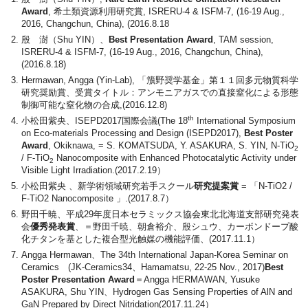
Award
, 希土類資源利用研究賞, ISRERU-4 & ISFM-7, (16-19 Aug.,
2016, Changchun, China), (2016.8.18
殷 澍（Shu YIN）、
Best Presentation Award
, TAM session,
ISRERU-4 & ISFM-7, (16-19 Aug., 2016, Changchun, China),
(2016.8.18)
Hermawan, Angga (Yin-Lab), 「籏野奨学基金」第１１回多元物質科学
研究奨励賞、受賞タイトル：アンモニアガスでの直接窒化による形態
制御可能な窒化物の合成,(2016.12.8)
th
小松田紫央、ISEPD2017国際会議(The 18
International Symposium
on Eco-materials Processing and Design (ISEPD2017),
Best Poster
Award
, Okiknawa, = S. KOMATSUDA, Y. ASAKURA, S. YIN, N-TiO
2
/ F-TiO
Nanocomposite with Enhanced Photocatalytic Activity under
2
Visible Light Irradiation.(2017.2.19）
小松田紫央 、新学術領域研究若手スクール
研究提案賞
= 「N-TiO2 /
F-TiO2 Nanocomposite 」.(2017.8.7）
野田千暁、平成29年度日本セラミックス協会東北北海道支部研究発表
会
優秀発表賞
、＝野田千暁、朝倉裕介、殷シュウ、カーボンドープ酸
化チタンを基とした複合型光触媒の機能評価、(2017.11.1）
Angga Hermawan、The 34th International Japan-Korea Seminar on
Ceramics (JK-Ceramics34、Hamamatsu, 22-25 Nov., 2017)
Best
Poster Presentation Award
＝Angga HERMAWAN, Yusuke
ASAKURA, Shu YIN、Hydrogen Gas Sensing Properties of AlN and
GaN Prepared by Direct Nitridation(2017.11.24）