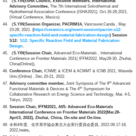
（S.YIN
)
ISHA Council, Executive Members, International
Advisory Committee,
The 7th International Solvothermal and
Hydrothermal Association Conference (ISHA2021), Oct.26-28,2021,
(Virtual Conference, Mexico)
（S.YIN
)
Session Organizer,
PACRIM14,
Vancouver,Canda , May
23-28, 2021.
(
https://ceramics.org/event-session/pacrim-s12-
specific-reaction-field-and-material-fabrication-design
)
Session
S12:
S12: Specific Reaction Field and Material Fabrication
Design
.
（S.YIN
)
Session Chair,
Advanced Eco-Materials , International
Conference on Frontier Materials 2021( IFFM2022, May28-30, Zhuhai,
China(Online)),
Conference Chair
,
ICNME & ICEM & ACMMT & ICNB 2021, Waseda
Univ.(Online) , Dec.20-21, 2022.
th
Advisory committee member
,
Joint Symposia of The 9
Advanced
th
Functional Materials & Devices & The 4
Symposium for
Collaborative Research on Energy Science and Technology, Mar, 4-5,
Tokyo, 2022)
Session Chair,
IFFM2021, A05: Advanced Eco-Materials
International Conference on Frontier Materials 2022(Mar.28-
April3, 2022), Zhuhai, China, On-site and On-line.
令和4年度、化学系学協会東北大会実行委員会委員, 2022.09.17-18,
2022,Iwate
,