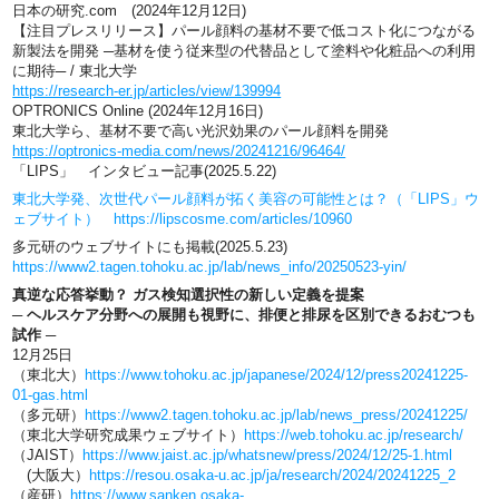
日本の研究.com (2024年12月12日)
【注目プレスリリース】パール顔料の基材不要で低コスト化につながる
新製法を開発 ─基材を使う従来型の代替品として塗料や化粧品への利用
に期待─ / 東北大学
https://research-er.jp/articles/view/139994
OPTRONICS Online (2024年12月16日)
東北大学ら、基材不要で高い光沢効果のパール顔料を開発
https://optronics-media.com/news/20241216/96464/
「LIPS」 インタビュー記事(2025.5.22)
東北大学発、次世代パール顔料が拓く美容の可能性とは？（「LIPS」ウ
ェブサイト）
https://lipscosme.com/articles/10960
多元研のウェブサイトにも掲載(2025.5.23)
https://www2.tagen.tohoku.ac.jp/lab/news_info/20250523-yin/
真逆な応答挙動？ ガス検知選択性の新しい定義を提案
─ ヘルスケア分野への展開も視野に、排便と排尿を区別できるおむつも
試作 ─
12月25日
（東北大）
https://www.tohoku.ac.jp/japanese/2024/12/press20241225-
01-gas.html
（多元研）
https://www2.tagen.tohoku.ac.jp/lab/news_press/20241225/
（東北大学研究成果ウェブサイト）
https://web.tohoku.ac.jp/research/
（JAIST）
https://www.jaist.ac.jp/whatsnew/press/2024/12/25-1.html
(大阪大）
https://resou.osaka-u.ac.jp/ja/research/2024/20241225_2
（産研）
https://www.sanken.osaka-