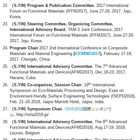
（S.YIN
)
Program & Publication Committee
, 2017 International
Forum on Functional Materials (IFFM2017), June 27-29, 2017, Jeju,
Korea.
（S.YIN
)
Steering Committee, Organizing Committee,
International Advisory Board
, TAM-3 Joint Conference, 2017
International Forum on Functional Materials (IFFM2017), June 27-29,
2017, Jeju, Korea.
Program Chair
.2017 2nd International Conference on Composite
Materials and Material Engineering
(
ICCMME2017
),
February 17-19,
2017. Chengdu, China
th
（S.YIN
)
International Advisory Committee
, The 7
Advanced
Functional Materials and Devices(AFMD2017), Dec.18-23, 2017,
Havana, Cuba.
th
（S.YIN
)
Co-organizer, Session Chair
, 19
International
Symposium on Eco-Materials Processing and Design, Expo on
Environment-friendly Surface Engineering Technologies (ISEPD2018),
Feb. 21–25.2018, Jaipur Marriott Hotel, Jaipur, India.
（S.YIN
)
Symposium Chair
,
ISHA2018
国際シンポジウ
ム, http://isha2018.jp/
th
（S.YIN
)
International Advisory Committee
, The 8
Advanced
Functional Materials and Devices(AFMD2018), Aug.17-19, 2018,
Leuven, Belgium