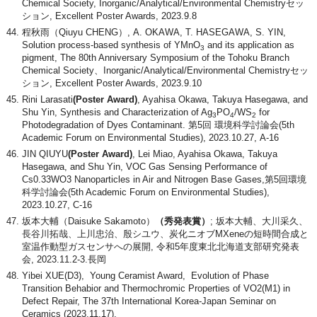
Chemical Society, Inorganic/Analytical/Environmental Chemistryセッ
ション, Excellent Poster Awards, 2023.9.8
程秋雨（Qiuyu CHENG）, A. OKAWA, T. HASEGAWA, S. YIN,
Solution process-based synthesis of YMnO
and its application as
3
pigment, The 80th Anniversary Symposium of the Tohoku Branch
Chemical Society、Inorganic/Analytical/Environmental Chemistryセッ
ション, Excellent Poster Awards, 2023.9.10
Rini Larasati
(Poster Award)
, Ayahisa Okawa, Takuya Hasegawa, and
Shu Yin, Synthesis and Characterization of Ag
PO
/WS
for
3
4
2
Photodegradation of Dyes Contaminant. 第5回 環境科学討論会(5th
Academic Forum on Environmental Studies), 2023.10.27, A-16
JIN QIUYU
(Poster Award)
, Lei Miao, Ayahisa Okawa, Takuya
Hasegawa, and Shu Yin, VOC Gas Sensing Performance of
Cs0.33WO3 Nanoparticles in Air and Nitrogen Base Gases,第5回環境
科学討論会(5th Academic Forum on Environmental Studies),
2023.10.27, C-16
坂本大輔（Daisuke Sakamoto）
（秀発表賞）
; 坂本大輔、大川采久、
長谷川拓哉、上川忠治、殷シユウ、炭化ニオブMXeneの短時間合成と
室温作動型ガスセンサへの展開, 令和5年度東北北海道支部研究発表
会, 2023.11.2-3.長岡
Yibei XUE(D3), Young Ceramist Award, Evolution of Phase
Transition Behabior and Thermochromic Properties of VO2(M1) in
Defect Repair, The 37th International Korea-Japan Seminar on
Ceramics (2023.11.17),