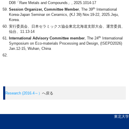
D08「Rare Metals and Compounds」, 2025.1014-17
th
Session Organizer, Committee Member
, The 39
International
Korea-Japan Seminar on Ceramics, (KJ 39) Nov.19-22, 2025.Jeju,
Korea.
実行委員会、日本セラミックス協会東北北海道支部大会、運営委員、
仙台、11.13-14
th
International Advisory Committee member
, The 24
International
Symposium on Eco-materials Processing and Design, (ISEPD2026)
Jan.12-15, Wuhan, China
Research (2016.4～）
へ戻る
東北大学