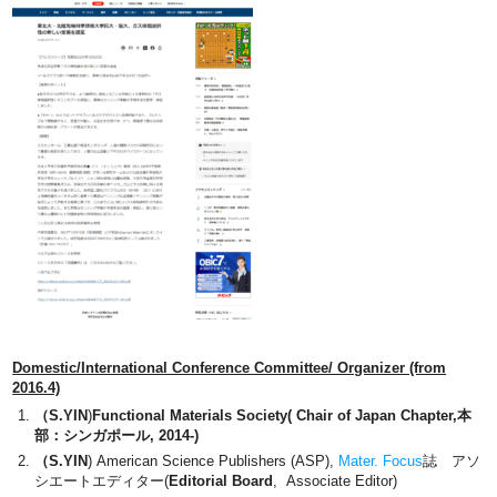
Domestic/International Conference Committee/ Organizer (from
2016.4)
（S.YIN
)
Functional Materials Society(
Chair of Japan Chapter
,本
部：シンガポール, 2014-)
（S.YIN
)
American Science Publishers (ASP),
Mater. Focus
誌 アソ
シエートエディター(
Editorial Board
, Associate Editor)