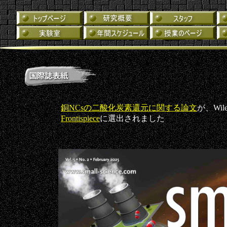
銅NCsの二酸化炭素還元に関する論文
が、Wile
Frontispiece
に選出されました