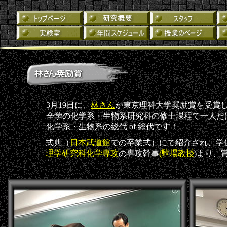
3月19日に、
林さん
が東京理科大学奨励賞を受賞
全学の化学系・生物系研究科の修士課程で一人だ
化学系・生物系の総代 of 総代です！
式典（
日本武道館
での卒業式）にて紹介され、学
理学研究科化学専攻
の専攻幹事
(駒場教授
)より、