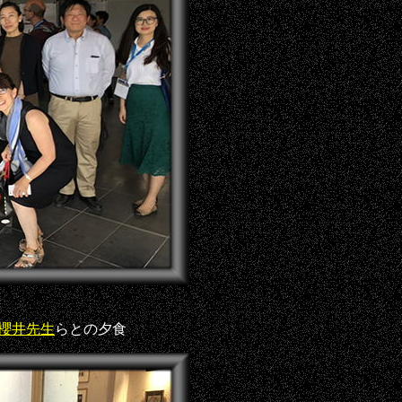
櫻井先生
らとの夕食