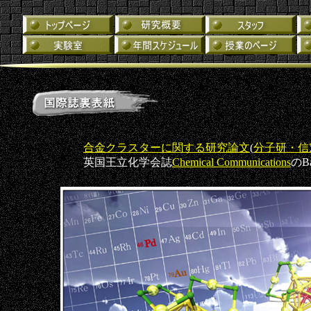
合金クラスターに関する研究論文
(
分子研・信
英国王立化学会誌
Chemical Communications
のB