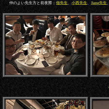
仲のよい先生方と前夜際；
佃先生
、
小西先生
、
Jiang先生