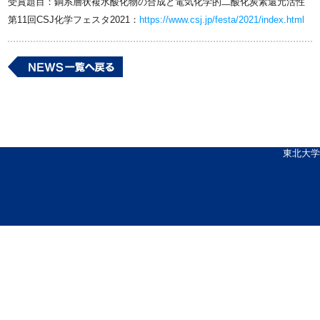
受賞題目：銅系層状複⽔酸化物の合成と電気化学的⼆酸化炭素還元活性
第11回CSJ化学フェスタ2021：
https://www.csj.jp/festa/2021/index.html
東北大学