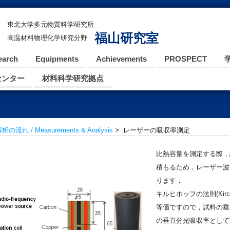
東北大学多元物質科学研究所
福山研究室
高温材料物理化学研究分野
earch
Equipments
Achievements
PROSPECT
センター
材料科学研究拠点
流れ / Measurements & Analysis
> レーザーの吸収率測定
比熱容量を測定する際，
積もるため，レーザー波長
ります．
キルヒホッフの法則(Kirch
等価ですので，試料の垂
の垂直分光吸収率として