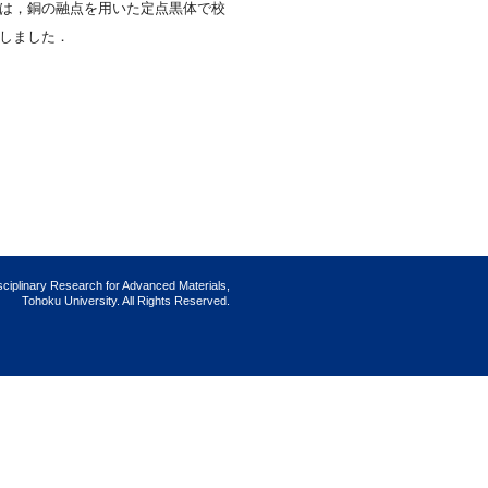
は，銅の融点を用いた定点黒体で校
しました．
isciplinary Research for Advanced Materials,
Tohoku University. All Rights Reserved.