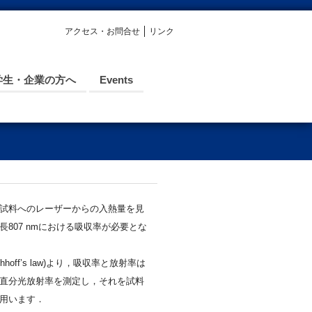
アクセス・お問合せ
リンク
学生・企業の方へ
Events
試料へのレーザーからの入熱量を見
807 nmにおける吸収率が必要とな
hoff’s law)より，吸収率と放射率は
直分光放射率を測定し，それを試料
用います．