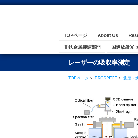
TOPページ
About Us
Res
非鉄金属製錬部門
国際放射光
レーザーの吸収率測定
TOPページ
>
PROSPECT
>
測定・解析の