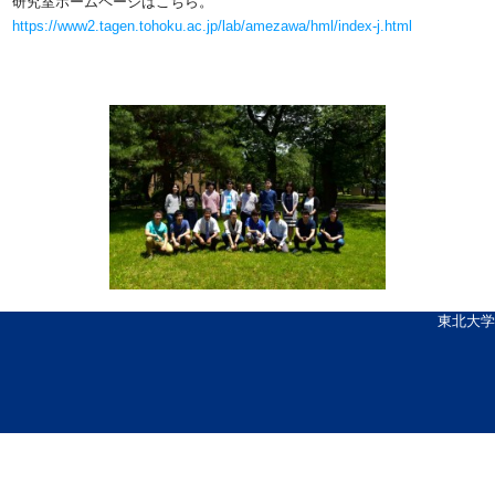
研究室ホームページはこちら。
https://www2.tagen.tohoku.ac.jp/lab/amezawa/hml/index-j.html
東北大学