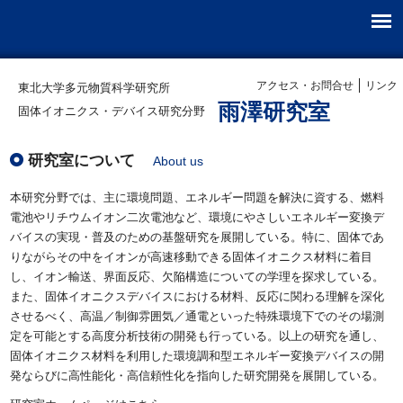
アクセス・お問合せ
リンク
東北大学多元物質科学研究所
雨澤研究室
固体イオニクス・デバイス研究分野
研究室について
About us
本研究分野では、主に環境問題、エネルギー問題を解決に資する、燃料
電池やリチウムイオン二次電池など、環境にやさしいエネルギー変換デ
バイスの実現・普及のための基盤研究を展開している。特に、固体であ
りながらその中をイオンが高速移動できる固体イオニクス材料に着目
し、イオン輸送、界面反応、欠陥構造についての学理を探求している。
また、固体イオニクスデバイスにおける材料、反応に関わる理解を深化
させるべく、高温／制御雰囲気／通電といった特殊環境下でのその場測
定を可能とする高度分析技術の開発も行っている。以上の研究を通し、
固体イオニクス材料を利用した環境調和型エネルギー変換デバイスの開
発ならびに高性能化・高信頼性化を指向した研究開発を展開している。