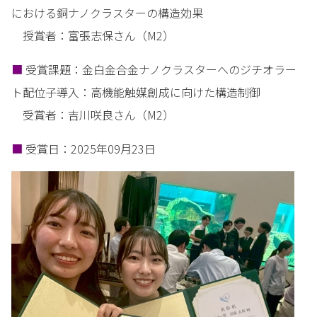
における銅ナノクラスターの構造効果
授賞者：富張志保さん（M2）
■
受賞課題：金白金合金ナノクラスターへのジチオラー
ト配位子導入：高機能触
媒創成に向けた構造制御
受賞者：吉川咲良さん（M2）
■
受賞日：2025年09月23日