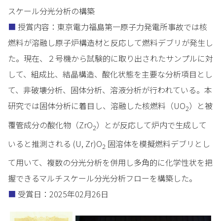
スケール分光分析の構築
■
授賞内容：東京電力福島第一原子力発電所事故では核
燃料が溶融し原子炉構造材と反応して燃料デブリが発生し
た。現在、２号機から試験的に取り出されたサンプルに対
して、組成比、結晶構造、酸化状態を主要な分析項目とし
て、非破壊分析、固体分析、溶液分析が行われている。本
研究では固体分析に着目し、溶融した核燃料（UO
）と被
2
覆管成分の酸化物（ZrO
）とが反応して炉内で生成して
2
いると推測される (U, Zr)O
固溶体を模擬燃料デブリとし
2
て用いて、複数の分光分析を併用し多角的に化学性状を把
握できるマルチスケール分光分析フローを構築した。
■
受賞日：2025年02月26日